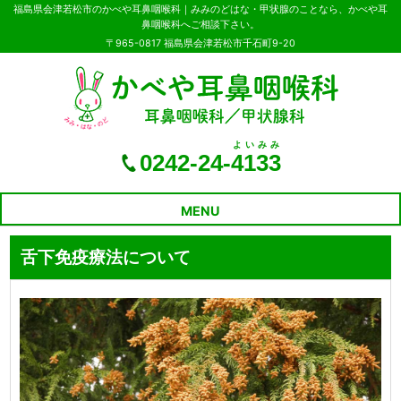
福島県会津若松市のかべや耳鼻咽喉科｜みみのどはな・甲状腺のことなら、かべや耳
鼻咽喉科へご相談下さい。
〒965-0817 福島県会津若松市千石町9-20
よいみみ
0242-24-
4133
MENU
舌下免疫療法について